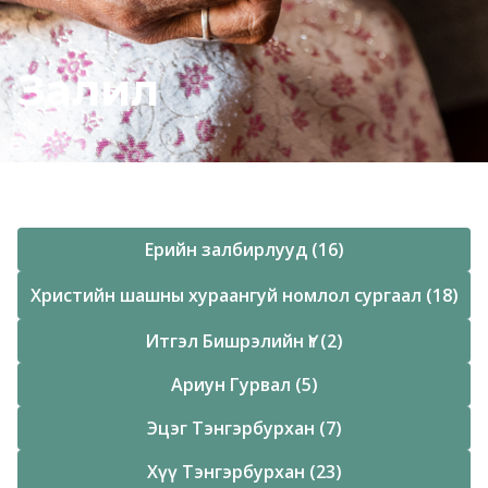
Залил
Ерийн залбирлууд (16)
Христийн шашны хураангуй номлол сургаал (18)
Итгэл Бишрэлийн Үг (2)
Ариун Гурвал (5)
Эцэг Тэнгэрбурхан (7)
Хүү Тэнгэрбурхан (23)