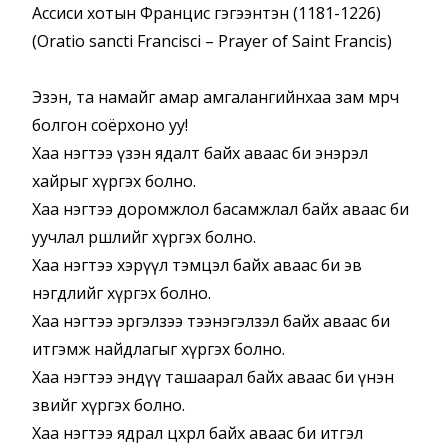
Ассиси хотын Францис гэгээнтэн (1181-1226)
(Oratio sancti Francisci – Prayer of Saint Francis)
Эзэн, та намайг амар амгалангийнхаа зам мөрч
болгон соёрхоно уу!
Хаа нэгтээ үзэн ядалт байх аваас би энэрэл
хайрыг хүргэх болно.
Хаа нэгтээ доромжлол басамжлал байх аваас би
уучлал өршөөлийг хүргэх болно.
Хаа нэгтээ хэрүүл тэмцэл байх аваас би эв
нэгдлийг хүргэх болно.
Хаа нэгтээ эргэлзээ тээнэгэлзэл байх аваас би
итгэмж найдлагыг хүргэх болно.
Хаа нэгтээ эндүү ташаарал байх аваас би үнэн
зөвийг хүргэх болно.
Хаа нэгтээ ядрал цөхрөл байх аваас би итгэл