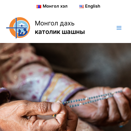
Skip
Монгол хэл
English
to
content
Монгол дахь
католик шашны