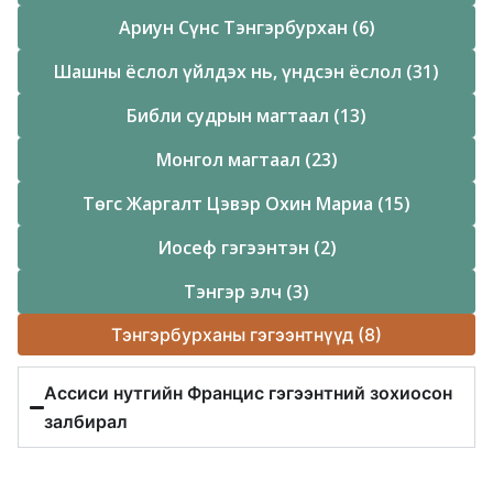
Ариун Сүнс Тэнгэрбурхан (6)
Шашны ёслол үйлдэх нь, үндсэн ёслол (31)
Библи судрын магтаал (13)
Монгол магтаал (23)
Төгс Жаргалт Цэвэр Охин Мариа (15)
Иосеф гэгээнтэн (2)
Тэнгэр элч (3)
Тэнгэрбурханы гэгээнтнүүд (8)
Ассиси нутгийн Францис гэгээнтний зохиосон
залбирал