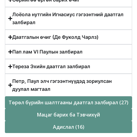
Лоёола нутгийн Игнасиус гэгээнтний даатгал
залбирал
Даатгалын өчиг (Де Фуколд Чарлз)
Пап лам VI Паулын залбирал
Тереза Эхийн даатгал залбирал
Петр, Паул элч гэгээнтнүүдэд зориулсан
дуулал магтаал
Төрөл бүрийн шалтгааны даатгал залбирал (27)
Мацаг барих ба Тэвчихүй
Адислал (16)