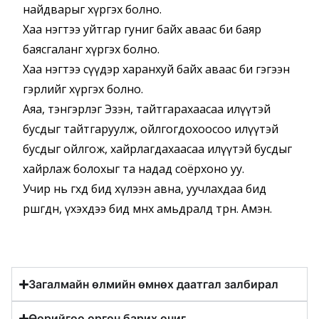
найдварыг хүргэх болно.
Хаа нэгтээ уйтгар гуниг байх аваас би баяр
баясгаланг хүргэх болно.
Хаа нэгтээ сүүдэр харанхуй байх аваас би гэгээн
гэрлийг хүргэх болно.
Аяа, тэнгэрлэг Эзэн, тайтгарахаасаа илүүтэй
бусдыг тайтгаруулж, ойлгогдохоосоо илүүтэй
бусдыг ойлгож, хайрлагдахаасаа илүүтэй бусдыг
хайрлаж болохыг та надад соёрхоно уу.
Учир нь өгөхдөө бид хүлээн авна, уучлахдаа бид
өршөөгдөнө, үхэхдээ бид мөнх амьдралд төрнө. Амэн.
Загалмайн өлмийн өмнөх даатгал залбирал
Өөрийгөө өргөн барих өчиг