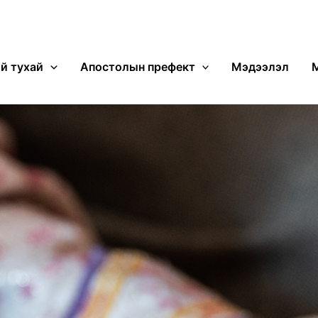
й тухай
Апостолын префект
Мэдээлэл