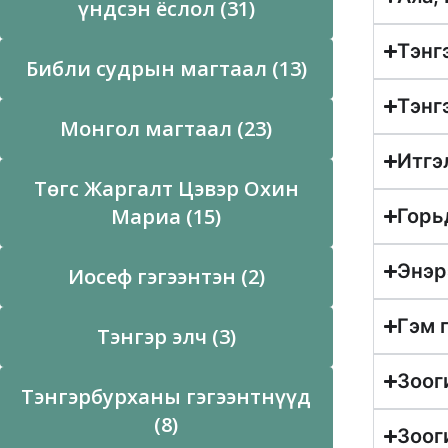
үндсэн ёслол (31)
Тэнг
Библи судрын магтаал (13)
Тэнг
Монгол магтаал (23)
Итгэ
Төгс Жаргалт Цэвэр Охин
Мариа (15)
Горь
Энэр
Иосеф гэгээнтэн (2)
Гэм 
Тэнгэр элч (3)
Зоог
Тэнгэрбурханы гэгээнтнүүд
(8)
Зоог