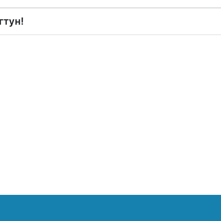
гтун!