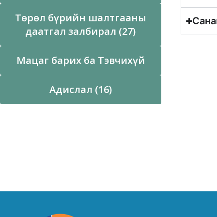
Төрөл бүрийн шалтгааны
Сана
даатгал залбирал (27)
Мацаг барих ба Тэвчихүй
Адислал (16)