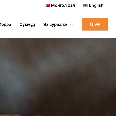
Монгол хэл
English
Give
Мэдээ
Сүмүүд
Эх сурвалж