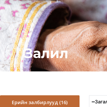
Залил
Зага
Ерийн залбирлууд (16)