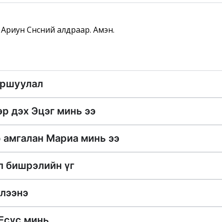
үү, Ариун Сүнсний алдраар. Амэн.
ршуулал
эр дэх Эцэг минь ээ
 aмгалан Мариа минь ээ
л бишрэлийн үг
үлээнэ
 Есүс минь