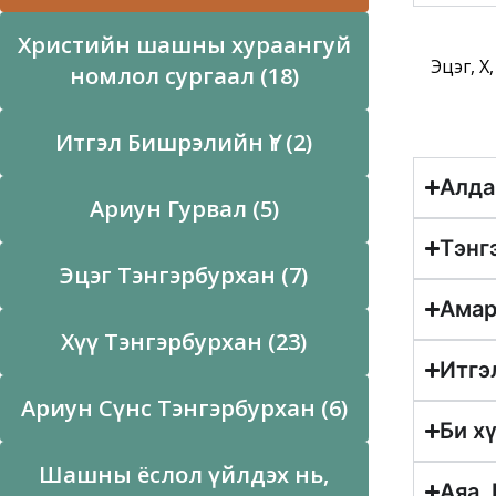
Христийн шашны хураангуй
Эцэг, Х
номлол сургаал (18)
Итгэл Бишрэлийн Үг (2)
Алда
Ариун Гурвал (5)
Тэнг
Эцэг Тэнгэрбурхан (7)
Амар
Хүү Тэнгэрбурхан (23)
Итгэ
Ариун Сүнс Тэнгэрбурхан (6)
Би х
Шашны ёслол үйлдэх нь,
Аяа,