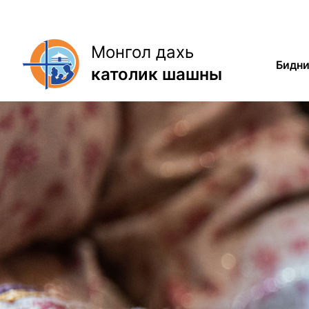
Skip
to
content
Монгол дахь
Бидни
католик шашны