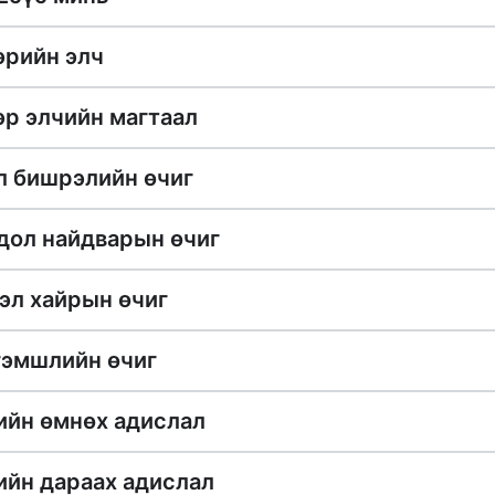
эрийн элч
эр элчийн магтаал
л бишрэлийн өчиг
дол найдварын өчиг
эл хайрын өчиг
гэмшлийн өчиг
ийн өмнөх адислал
ийн дараах адислал