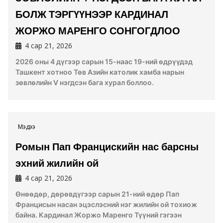
БОЛЖ ТЭРГҮҮНЭЭР КАРДИНАЛ
ЖОРЖО МАРЕНГО СОНГОГДЛОО
4 сар 21, 2026
2026 оны 4 дүгээр сарын 15-наас 19-ний өдрүүдэд
Ташкент хотноо Төв Азийн католик хамба нарын
зөвлөлийн V нэгдсэн бага хурал боллоо.
Мэдээ
Ромын Пап Францискийн нас барсны
эхний жилийн ой
4 сар 21, 2026
Өнөөдөр, дөрөвдүгээр сарын 21-ний өдөр Пап
Францисын насан эцэслэсний нэг жилийн ой тохиож
байна. Кардинал Жоржо Маренго Түүний гэгээн