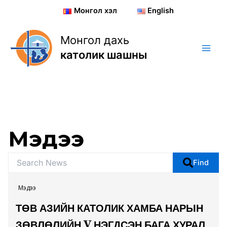
Skip
Монгол хэл
English
to
content
Монгол дахь
католик шашны
Мэдээ
Find
Мэдээ
ТӨВ АЗИЙН КАТОЛИК ХАМБА НАРЫН
ЗӨВЛӨЛИЙН V НЭГДСЭН БАГА ХУРАЛ