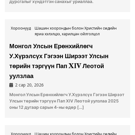
дурсгалыг хүндэтгэн санахыг уриаллаа.
Хороонууд
Шашин хоорондын болон Христийн сүмүүдийн
яриа хэлэлцээ, харилцан ойлголцол
Монгол Улсын Ерөнхийлөгч
У.Хүрэлсүх Гэгээн Ширээт Улсын
төрийн тэргүүн Пап XIV Леотой
уулзлаа
2 сар 20, 2026
Монгол Улсын Ерөнхийлөгч У.Хүрэлсүх Гэгээн Ширээт
Улсын төрийн тэргүүн Пап XIV Леотой уулзлаа 2025
оны 12 дугаар сарын 4-ны өдөр […]
Хороонууд
Шашин хоорондын болон Христийн сүмүүдийн