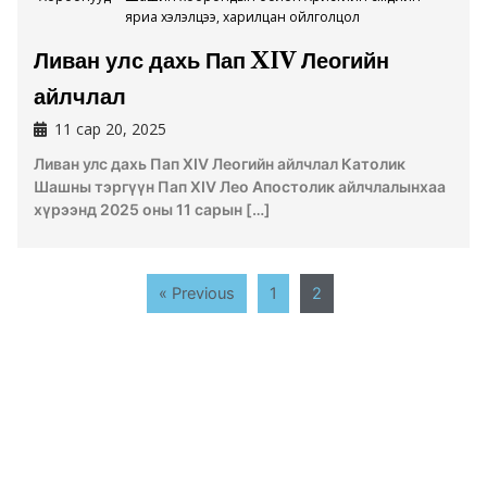
яриа хэлэлцээ, харилцан ойлголцол
Ливан улс дахь Пап XIV Леогийн
айлчлал
11 сар 20, 2025
Ливан улс дахь Пап XIV Леогийн айлчлал Католик
Шашны тэргүүн Пап XIV Лео Апостолик айлчлалынхаа
хүрээнд 2025 оны 11 сарын […]
« Previous
1
2