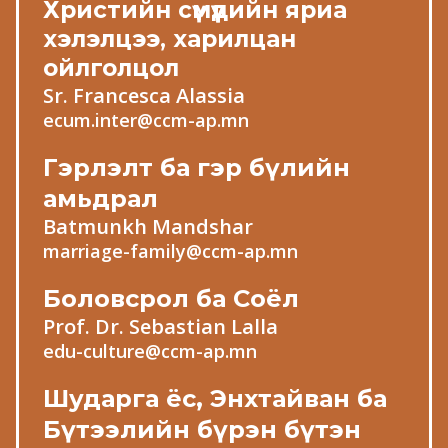
Христийн сүмүүдийн яриа
хэлэлцээ, харилцан
ойлголцол
Sr. Francesca Alassia
ecum.inter@ccm-ap.mn
Гэрлэлт ба гэр бүлийн
амьдрал
Batmunkh Mandshar
marriage-family@ccm-ap.mn
Боловсрол ба Соёл
Prof. Dr. Sebastian Lalla
edu-culture@ccm-ap.mn
Шударга ёс, Энхтайван ба
Бүтээлийн бүрэн бүтэн