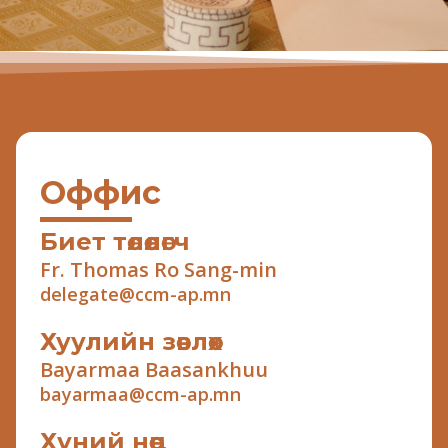
Оффис
Биет төлөөлөгч
Fr. Thomas Ro Sang-min
delegate@ccm-ap.mn
Хуулийн зөвлөх
Bayarmaa Baasankhuu
bayarmaa@ccm-ap.mn
Хүний нөөц