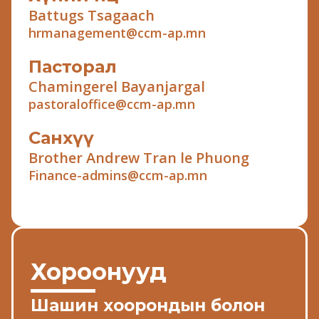
Battugs Tsagaach
hrmanagement@ccm-ap.mn
Пасторал
Chamingerel Bayanjargal
pastoraloffice@ccm-ap.mn
Санхүү
Brother Andrew Tran le Phuong
Finance-admins@ccm-ap.mn
Хороонууд
Шашин хоорондын болон