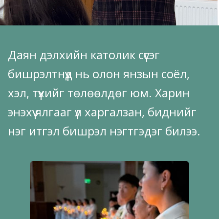
Даян дэлхийн католик сүсэг
бишрэлтнүүд нь олон янзын соёл,
хэл, түүхийг төлөөлдөг юм. Харин
энэхүү ялгааг үл харгалзан, биднийг
нэг итгэл бишрэл нэгтгэдэг билээ.