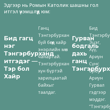
Эдгээр нь Ромын Католик шашны гол
итгэл үнэмшлүүд юм:
Ганц
Бид
Тэнгэрбурхан
Тэнгэрб
Бид гагц
Гурван
буй бөгөөд хайр
Эцэг,
нэг
бодгаль
энэрлийн мөн
Хүү,
Тэнгэрбурханд
дахь
чанартай.
Ариун
итгэдэг —
ганц
Тэнгэрбурхан
Сүнс
Тэр бол
Тэнгэрбур
хүн бүртэй
буюу
Хайр
харилцаатай
Ариун
байхыг
Гурвал
таалдаг.
гэдгээр
мэддэг.
“Тэнгэрб