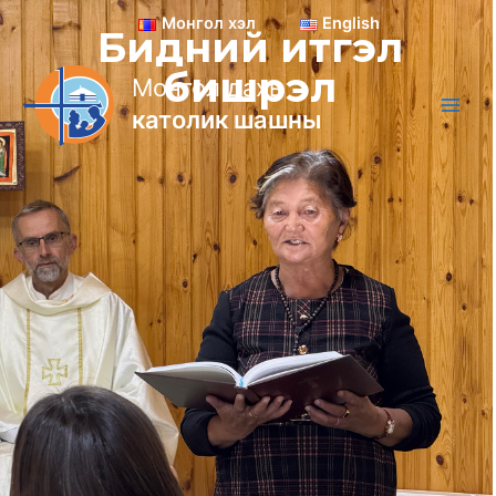
Skip
Монгол хэл
English
Бидний итгэл
to
content
бишрэл
Монгол дахь
католик шашны