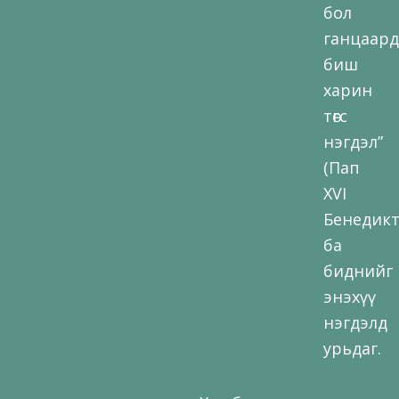
бол
ганцаард
биш
харин
төгс
нэгдэл”
(Пап
XVI
Бенедикт
ба
биднийг
энэхүү
нэгдэлд
урьдаг.