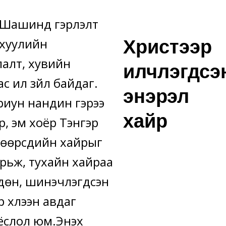
 Шашинд гэрлэлт
Христээр
 хуулийн
лалт, хувийн
илчлэгдсэ
 илүү зүйл байдаг.
энэрэл
риун нандин гэрээ
хайр
р, эм хоёр Тэнгэр
 өөрсдийн хайрыг
рьж, тухайн хайраа
дөн, шинэчлэгдсэн
 хүлээн авдаг
лол юм.Энэхүү