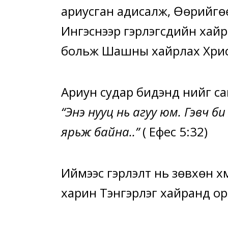
ариусган адисалж, Өөрийгө
Ингэснээр гэрлэгсдийн хайр
больж Шашны хайрлах Хрис
Ариун судар бидэнд үүнийг с
“Энэ нууц нь агуу юм. Гэвч 
ярьж байна..”
( Ефес 5:32)
Иймээс гэрлэлт нь зөвхөн хүм
харин Тэнгэрлэг хайранд о