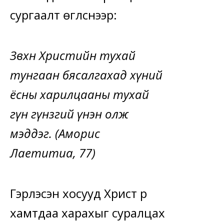
сургаалт өгүүлснээр:
Зөвхөн Христийн тухай
тунгаан бясалгахад хүний
ёсны харилцааны тухай
гүн гүнзгий үнэн олж
мэддэг. (Аморис
Лаетитиа, 77)
Гэрлэсэн хосууд Христ рүү
хамтдаа харахыг суралцах