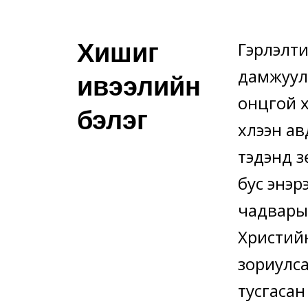
Хишиг
Гэрлэлти
дамжуула
ивээлийн
онцгой 
бэлэг
хүлээн ав
тэдэнд з
бус энэр
чадварыг
Христий
зориулса
тусгасан