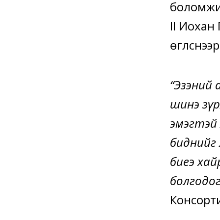
боломжи
II Иохан
өгүүлснээр
“Эзэний 
шинэ зүрх
эмэгтэй
биднийг 
биеэ ха
болгодог
Консорти