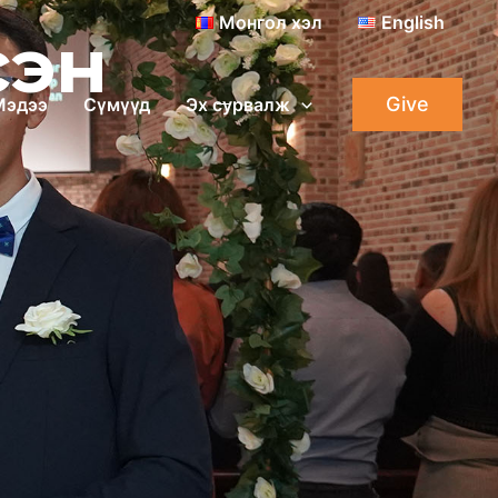
Монгол хэл
English
сэн
Give
Мэдээ
Сүмүүд
Эх сурвалж