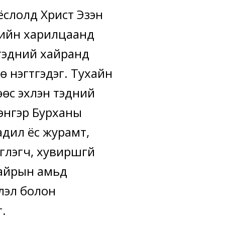
слолд Христ Эзэн
дийн харилцаанд
тэдний хайранд
 нэгтгэдэг. Тухайн
өс эхлэн тэдний
энгэр Бурханы
дил ёс журамт,
глэгч, хувиршгүй
хайрын амьд
лэл болон
.