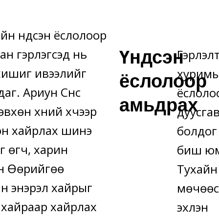
йн үндсэн ёслолоор
Үндсэн
н гэрлэгсэд нь
Гэрлэл
хишиг ивээлийг
хурим
ёслолоор
даг. Ариун Сүнс
ёслоло
амьдрах
өвхөн хүний хүчээр
дуусга
эн хайрлах шинэ
болдог 
 өгч, харин
биш ю
н Өөрийгөө
Тухайн
н энэрэл хайрыг
мөчөө
 хайраар хайрлах
эхлэн