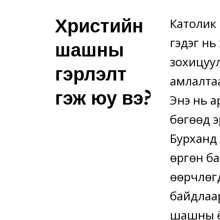
Христийн
Католик
гэдэг нь
шашны
зохицуу
гэрлэлт
амлалтаас
гэж юу вэ?
Энэ нь а
бөгөөд э
Бурханд
өргөн ба
өөрчлөг
байдлаар
шашны ёс