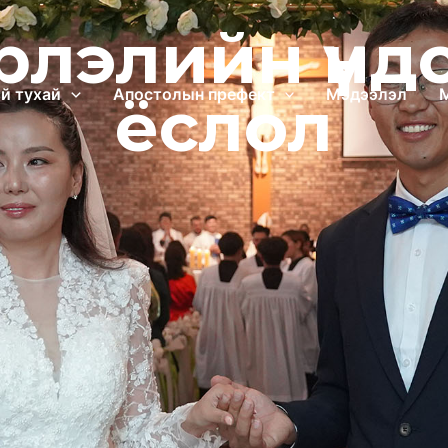
рлэлийн үнд
й тухай
Апостолын префект
Мэдээлэл
ёслол