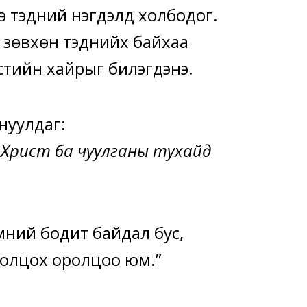
ө тэдний нэгдэлд холбодог.
 зөвхөн тэднийх байхаа
тийн хайрыг билэгдэнэ.
ануулдаг:
би Христ ба чуулганы тухайд
үүний бодит байдал бус,
ролцох оролцоо юм.”