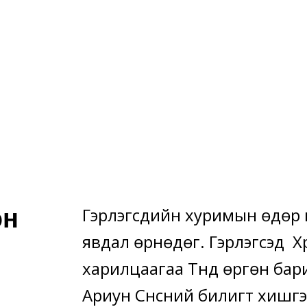
эн
Гэрлэгсдийн хуримын өдөр ши
явдал өрнөдөг. Гэрлэгсэд 
харилцаагаа Түүнд өргөн бар
Ариун Сүнсний билигт хишг