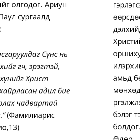
йг олгодог. Ариун
гэрлэгс
 Паул сургаалд
өөрсдө
:
дэлхий
Христи
орших
асгаруулдаг Сүнс нь
илэрхи
ийг өгч, эрэгтэй,
амьд б
 хүнийг Христ
мөнхө
хайрласан адил бие
үргэлжл
йрлах чадвартай
бэлэг т
.”
(Фамилиарис
болдог
о,13)
Өдөр