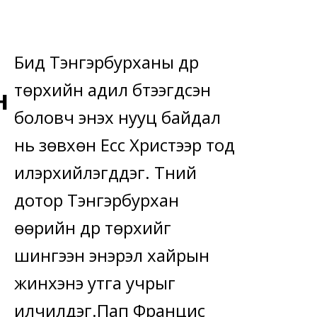
Бид Тэнгэрбурханы дүр
төрхийн адил бүтээгдсэн
н
боловч энэхүү нууц байдал
нь зөвхөн Есүс Христээр тод
илэрхийлэгддэг. Түүний
дотор Тэнгэрбурхан
өөрийн дүр төрхийг
шингээн энэрэл хайрын
жинхэнэ утга учрыг
илчилдэг.Пап Францис