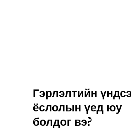
Гэрлэлтийн үндс
ёслолын үед юу
болдог вэ?