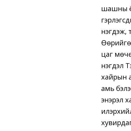
шашны ё
гэрлэгс
нэгдэж, 
Өөрийгөө
цаг мөчө
нэгдэл Т
хайрын а
амь бэлэ
энэрэл 
илэрхий
хувирдаг