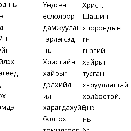
эд нь
Үндсэн
Христ,
ө
ёслолоор
Шашин
д
дамжуулан
хоорондын
йн
гэрлэгсэд
гүн
уйг
нь
гүнзгий
йлэх
Христийн
хайрыг
өгөөд
хайрыг
тусган
д
дэлхийд
харуулдагтай
эх
ил
холбоотой.
эмдэг
харагдахуйц
Энэ
.
болгох
нь
томилгоог
ёс