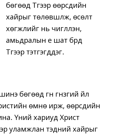
бөгөөд Түүгээр өөрсдийн
хайрыг төлөвшүүлж, өсөлт
хөгжлийг нь чиглүүлэн,
амьдралын үе шат бүрд
Түүгээр тэтгэгддэг.
нэ бөгөөд гүн гүнзгий үйл
Христийн өмнө ирж, өөрсдийн
ина. Үүний хариуд Христ
ээр уламжлан тэдний хайрыг