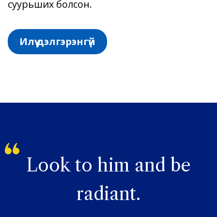
суурьших болсон.
Илүү дэлгэрэнгүй
Look to him and be
radiant.