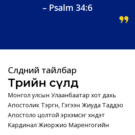
– Psalm 34:6
Сүлдний тайлбар
Төрийн сүлд
Монгол улсын Улаанбаатар хот дахь
Апостолик Тэргүүн, Гэгээн Жиуда Таддэо
Апостоло цолтой эрхэмсэг хүндэт
Кардинал Жиоржио Маренгогийн