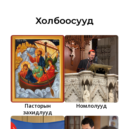
Холбоосууд
Пасторын
Номлолууд
захидлууд