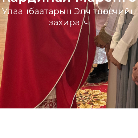
Улаанбаатарын Элч төлөөлөгчийн
захирагч