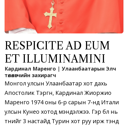
RESPICITE AD EUM
ET ILLUMINAMINI
Кардинал Маренго | Улаанбаатарын Элч
төлөөлөгчийн захирагч
Монгол улсын Улаанбаатар хот дахь
Апостолик Тэргүүн, Кардинал Жиоржио
Маренго 1974 оны 6-р сарын 7-нд Итали
улсын Кунео хотод мэндэлжээ. Гэр бүл нь
түүнийг 3 настайд Турин хот руу ирж тэнд